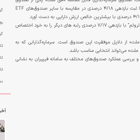
، صندوق سرمایه‌گذاری قابل معامله «افق ملت» یکی از صندوق
های تحت مدیریت شرکت تامین سرمایه بانک ملت با ثبت بازدهی 4/18 درصدی در مقایسه با سایر صندوق‌های ETF
گز
رو
در این گزارش نماد "سرو" با بازدهی 8/17 درصدی و "ثروتم" با بازدهی 7/17 درصدی رتبه های دیگر را به خود اختصاص
گز
لت» از دلایل موفقیت این صندوق است. سرمایه‌گذارانی که به
تا
 ملت» می‌تواند انتخابی مناسب باشد.
تا
و بررسی عملکرد صندوق‌های مختلف به سامانه فیپیران به نشانی
تا
نم
آخر