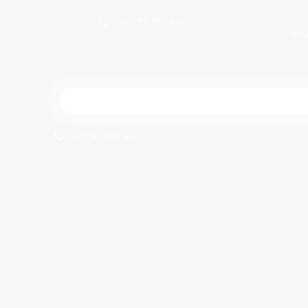
021 41 461 000
ش‌ها
021 41 461 000