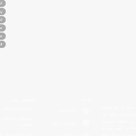
ان
پذ
تم
صن
صن
فر
خدمات
لینک‌های مفید
ملت در بازار سرمایه
وبسایت بانک ملت
تامین مالی
یه بر تجربه موفق خود
دیجیتال بانک ملت (
لی و مشاوره، مدیریت
مدیریت دارایی
Dima)
ه خدمات و کسب رضایت
، جهت ایجاد آینده‌ای
خدمات مالی
تامین مالی جمعی (م