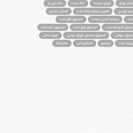
تشار اوراق
اوراق مرابحه
بانک ملت
بانکداری باز
یره نویسی
تامین سرمایه بانک ملت
تحلیل بنیادی
لت
سرمایه گذاری مجدد
صندوق افق ملت
دوق اندوخته ملت
صندوق اوج ملت
صندوق آتیه ملت
دوق سهامی
صندوق مختص اوراق دولتی
صورت مالی
اسود ملت
مجمع
نقدشوندگی
نمایشگاه
تماس با ما
تهران، خیابان سید حسن نصرالله (وزرا)، خیابان
بهمن کشاورز (هفتم)، پلاک ۶
دیما -
کدپستی : 1513715814
فکس : 88106378-021
لت کراد)