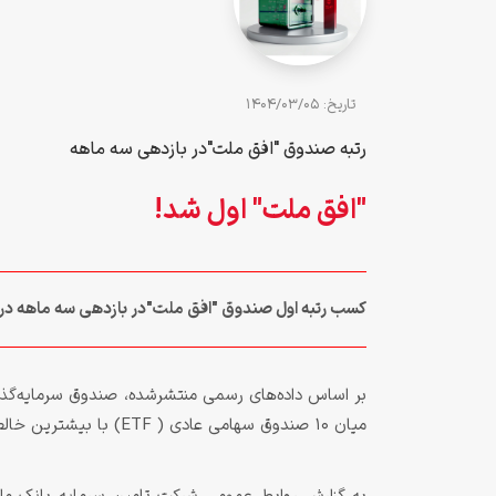
تاريخ: 1404/03/05
رتبه صندوق "افق ملت"در بازدهی سه ماهه
"افق ملت" اول شد!
کسب رتبه اول صندوق "افق ملت"در بازدهی سه ماهه در میان صندوق های ETF سهامی ب
بر اساس داده‌های رسمی منتشرشده، صندوق سرمایه‌گذار
میان 10 صندوق سهامی عادی ( ETF) با بیشترین خالص ارزش دارایی را کسب کرد.