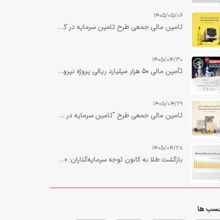
1405/05/06
تامین مالی جمعی طرح تامین سرمایه در گردش جهت تولید جک‌های بالابر واگن مترو
1405/04/30
تأمین مالی ۵۰ هزار میلیارد ریالی پروژه نیروگاه صبا دهلران با نقش‌آفرینی تأمین سرمایه بانک ملت تکمیل شد
1405/04/29
تامین مالی جمعی طرح "تامین سرمایه در گردش خرید لعاب اوپک جهت تولید کاشی و سرامیک"
1405/04/28
بازگشت طلا به کانون توجه سرمایه‌گذاران؛ «زرین ملت» در صدر بازدهی یک‌ماهه صندوق‌های طلا
سب ها