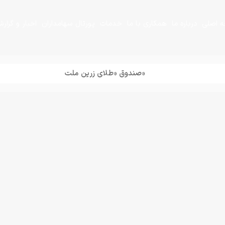
 اصلی
درباره ما
همکاری با ما
خدمات
پورتال سهامداران
اخبار و گزار
+
+
«صندوق «طلای زرین ملت