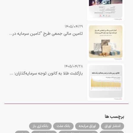
1405/04/29
تامین مالی جمعی طرح "تامین سرمایه در گردش خرید لعاب اوپک جهت تولید کاشی و سرامیک"
1405/04/28
بازگشت طلا به کانون توجه سرمایه‌گذاران؛ «زرین ملت» در صدر بازدهی یک‌ماهه صندوق‌های طلا
برچسب ها
انتشار اوراق
اوراق مرابحه
بانک ملت
بانکداری باز