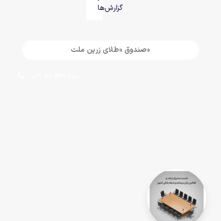
گزارش‌ها
«صندوق «طلای زرین ملت
021 41 461 000