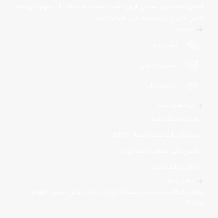
فعالان اقتصادی و صنعتی ایران تلاش نموده و به تحقق این مهم برای نظام
تامین مالی و بازار سرمایه ایران امیدوار است.
خدمات
تامین مالی
مدیریت دارایی
خدمات مالی
لینک‌های مفید
وبسایت بانک ملت
دیجیتال بانک ملت (دیما - Dima)
تامین مالی جمعی (ملت کراد)
کارگزاری بانک ملت
تماس با ما
تهران، خیابان سید حسن نصرالله (وزرا)، خیابان بهمن کشاورز (هفتم)،
پلاک ۶