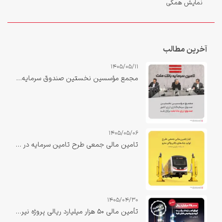
نمایش همگی
آخرین مطالب
1405/05/11
مجمع مؤسسین نخستین صندوق سرمایه‌گذاری ارزی کشور «صندوق ارزی مانا ملت» برگزار شد.
1405/05/06
تامین مالی جمعی طرح تامین سرمایه در گردش جهت تولید جک‌های بالابر واگن مترو
1405/04/30
تأمین مالی ۵۰ هزار میلیارد ریالی پروژه نیروگاه صبا دهلران با نقش‌آفرینی تأمین سرمایه بانک ملت تکمیل شد