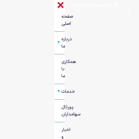
صفحه
اصلی
درباره
+
ما
همکاری
با
ما
خدمات
+
پورتال
سهامداران
اخبار
و