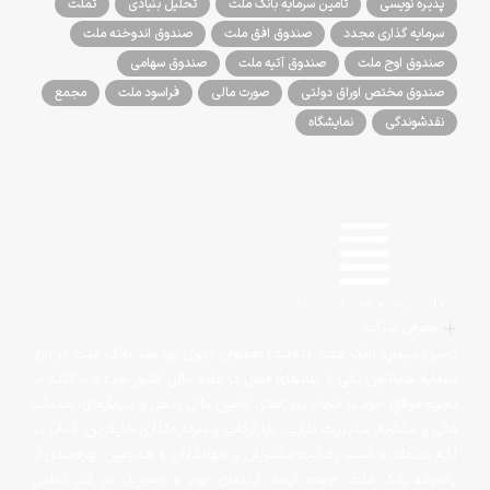
پذیره نویسی
تامین سرمایه بانک ملت
تحلیل بنیادی
تملت
سرمایه گذاری مجدد
صندوق افق ملت
صندوق اندوخته ملت
صندوق اوج ملت
صندوق آتیه ملت
صندوق سهامی
صندوق مختص اوراق دولتی
صورت مالی
فراسود ملت
مجمع
نقدشوندگی
نمایشگاه
معرفی شرکت
تامین سرمایه بانک ملت (تملت) به‌عنوان بازوی توانمند بانک ملت در بازار
سرمایه هم‌اکنون یکی از نهادهای فعال در نظام مالی کشور بوده و با تکیه بر
تجربه موفق خود در انجام پروژه‌های تامین مالی بدهی و سرمایه‌ای، خدمات
مالی و مشاوره، مدیریت دارایی، بازارگردانی و سرمایه‌گذاری جایگزین، تمایز در
ارایه خدمات و کسب رضایت مشتریان و سهامداران و همچنین بهره‌مندی از
پشتوانه بانک ملت‌، جهت ایجاد آینده‌ای بهتر و روشن‌تر در کنار تمامی