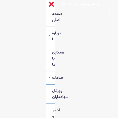
صفحه
اصلی
درباره
+
ما
همکاری
با
ما
خدمات
+
پورتال
سهامداران
اخبار
و