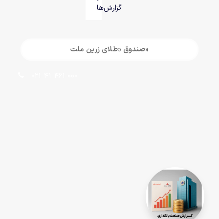
گزارش‌ها
«صندوق «طلای زرین ملت
021 41 461 000