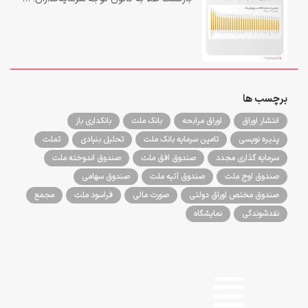
برچسب ها
انتشار اوراق
اوراق مرابحه
بانک ملت
بانکداری باز
پذیره نویسی
تامین سرمایه بانک ملت
تحلیل بنیادی
تملت
سرمایه گذاری مجدد
صندوق افق ملت
صندوق اندوخته ملت
صندوق اوج ملت
صندوق آتیه ملت
صندوق سهامی
صندوق مختص اوراق دولتی
صورت مالی
فراسود ملت
مجمع
نقدشوندگی
نمایشگاه