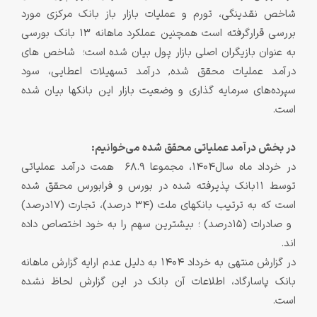
شاخص نقدینگی، تورم و عملیات بازار باز بانک مرکزی مورد
بررسی قرارگرفته است همچنین عملکرد ماهانه 13 بانک بورسی
به عنوان بازیگران اصلی بازار پول بیان شده است؛ شاخص‏ های
در‏آمد عملیات محقق‏ شده, درآمد تسهیلات اعطایی، سود
سپرده‌های سرمایه ‏گذاری و وضعیت بازار این بانک‏ها بیان شده
است.
در بخش درآمد عملیاتی محقق شده می‌خوانیم:
در خرداد ماه سال1404، مجموعا 68.9 همت درآمد عملیاتی
توسط 11بانک پذیرفته شده در بورس و فرابورس محقق شده
است که به ترتیب بانک‏های ملت (34 درصد)، تجارت (17درصد)
و صادرات (15درصد) ؛ بیشترین سهم را به خود اختصاص داده
‏اند.
در گزارش منتهی به خرداد 1404 به دلیل عدم ارایه گزارش ماهانه
بانک پاسارگاد، اطلاعات آن بانک در این گزارش لحاظ نشده
است.