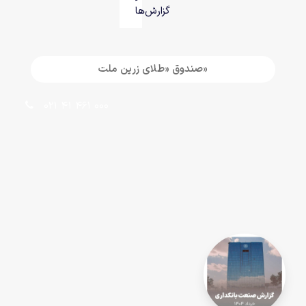
گزارش‌ها
«صندوق «طلای زرین ملت
021 41 461 000