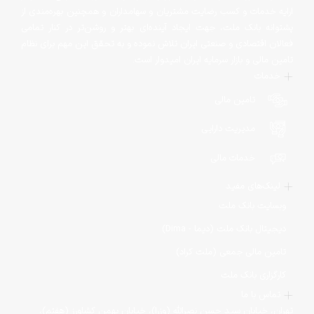
ارایه خدمات و کسب رضایت مشتریان و سهامداران و همچنین بهره‌مندی از
پشتوانه بانک ملت‌، جهت ایجاد آینده‌ای بهتر و روشن‌تر در کنار تمامی
فعالان اقتصادی و صنعتی ایران تلاش نموده و به تحقق این مهم برای نظام
تامین مالی و بازار سرمایه ایران امیدوار است.
خدمات
تامین مالی
مدیریت دارایی
خدمات مالی
لینک‌های مفید
وبسایت بانک ملت
دیجیتال بانک ملت (دیما - Dima)
تامین مالی جمعی (ملت کراد)
کارگزاری بانک ملت
تماس با ما
تهران، خیابان سید حسن نصرالله (وزرا)، خیابان بهمن کشاورز (هفتم)،