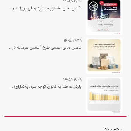
1405/04/30
تأمین مالی ۵۰ هزار میلیارد ریالی پروژه نیروگاه صبا دهلران با نقش‌آفرینی تأمین سرمایه بانک ملت تکمیل شد
1405/04/29
تامین مالی جمعی طرح "تامین سرمایه در گردش خرید لعاب اوپک جهت تولید کاشی و سرامیک"
1405/04/28
بازگشت طلا به کانون توجه سرمایه‌گذاران؛ «زرین ملت» در صدر بازدهی یک‌ماهه صندوق‌های طلا
برچسب ها