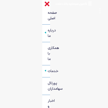
صفحه
اصلی
درباره
+
ما
همکاری
با
ما
خدمات
+
پورتال
سهامداران
اخبار
و