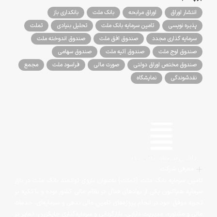
انتشار اوراق
اوراق مرابحه
بانک ملت
بانکداری باز
پذیره نویسی
تامین سرمایه بانک ملت
تحلیل بنیادی
تملت
سرمایه گذاری مجدد
صندوق افق ملت
صندوق اندوخته ملت
صندوق اوج ملت
صندوق آتیه ملت
صندوق سهامی
صندوق مختص اوراق دولتی
صورت مالی
فراسود ملت
مجمع
نقدشوندگی
نمایشگاه
معرفی شرکت
تامین سرمایه بانک ملت (تملت) به‌عنوان بازوی توانمند بانک ملت در بازار
سرمایه هم‌اکنون یکی از نهادهای فعال در نظام مالی کشور بوده و با تکیه بر
تجربه موفق خود در انجام پروژه‌های تامین مالی بدهی و سرمایه‌ای، خدمات
مالی و مشاوره، مدیریت دارایی، بازارگردانی و سرمایه‌گذاری جایگزین، تمایز در