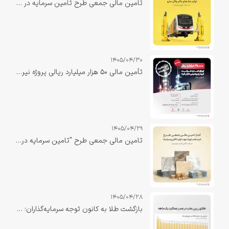
تامین مالی جمعی طرح تامین سرمایه در گردش جهت تولید جک‌های بالابر واگن مترو
1405/04/30
تأمین مالی ۵۰ هزار میلیارد ریالی پروژه نیروگاه صبا دهلران با نقش‌آفرینی تأمین سرمایه بانک ملت تکمیل شد
1405/04/29
تامین مالی جمعی طرح "تامین سرمایه در گردش خرید لعاب اوپک جهت تولید کاشی و سرامیک"
1405/04/28
بازگشت طلا به کانون توجه سرمایه‌گذاران؛ «زرین ملت» در صدر بازدهی یک‌ماهه صندوق‌های طلا