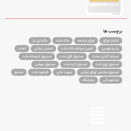
برچسب ها
انتشار اوراق
اوراق مرابحه
بانک ملت
بانکداری باز
پذیره نویسی
تامین سرمایه بانک ملت
تحلیل بنیادی
تملت
سرمایه گذاری مجدد
صندوق افق ملت
صندوق اندوخته ملت
صندوق اوج ملت
صندوق آتیه ملت
صندوق سهامی
صندوق مختص اوراق دولتی
صورت مالی
فراسود ملت
مجمع
نقدشوندگی
نمایشگاه