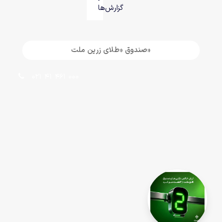
گزارش‌ها
«صندوق «طلای زرین ملت
021 41 461 000