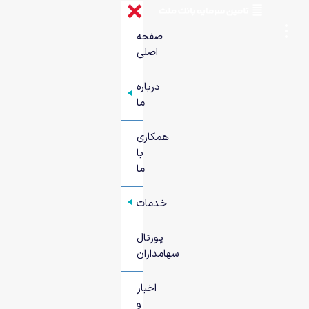
صفحه
اصلی
درباره
+
ما
همکاری
با
ما
خدمات
+
پورتال
سهامداران
اخبار
و