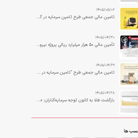
1405/05/06
تامین مالی جمعی طرح تامین سرمایه در گردش جهت تولید جک‌های بالابر واگن مترو
1405/04/30
تأمین مالی ۵۰ هزار میلیارد ریالی پروژه نیروگاه صبا دهلران با نقش‌آفرینی تأمین سرمایه بانک ملت تکمیل شد
1405/04/29
تامین مالی جمعی طرح "تامین سرمایه در گردش خرید لعاب اوپک جهت تولید کاشی و سرامیک"
1405/04/28
بازگشت طلا به کانون توجه سرمایه‌گذاران؛ «زرین ملت» در صدر بازدهی یک‌ماهه صندوق‌های طلا
سب ها