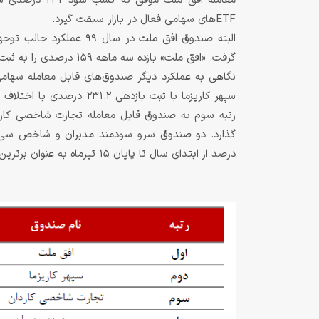
معامله افق ملت
ETFهای سهامی فعال در بازار سبقت گیرد.
گرفت. «افق ملت» بازده سه ماهه 159 درصدی را به ثبت رساند و برترین صندوق ETF فصل لقب گرفت.
سپهر کاریزما با ثبت بازدهی
درصد از ابتدای سال تا پایان 15 تیرماه به عنوان برترین صندوق‌ها شناخته شدند.