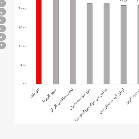
ان
پذ
تم
صن
صن
فر