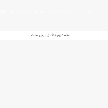
 اصلی
درباره ما
همکاری با ما
خدمات
پورتال سهامداران
اخبار و گزار
+
+
«صندوق «طلای زرین ملت