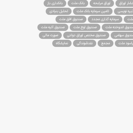
تشار اوراق
اوراق مرابحه
بانک ملت
بانکداری باز
یره نویسی
تامین سرمایه بانک ملت
تحلیل بنیادی
لت
سرمایه گذاری مجدد
صندوق افق ملت
دوق اندوخته ملت
صندوق اوج ملت
صندوق آتیه ملت
دوق سهامی
صندوق مختص اوراق دولتی
صورت مالی
اسود ملت
مجمع
نقدشوندگی
نمایشگاه