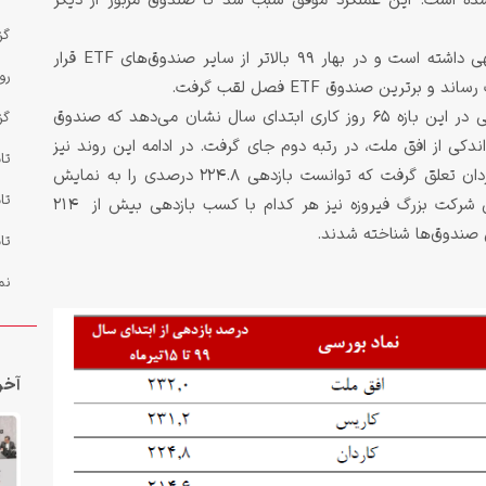
 موفق به کسب سود 232 درصدی شده است. این عملکرد موفق سبب شد تا صندوق مزبور از دیگر
گز
البته صندوق افق ملت در سال 99 عملکرد جالب توجهی داشته است و در بهار 99 بالاتر از سایر صندوق‌های ETF قرار
رو
نگاهی به عملکرد دیگر صندوق‌های قابل معامله سهامی در این بازه 65 روز کاری ابتدای سال نشان می‌دهد که صندوق
گز
 231.2 درصدی با اختلاف اندکی از افق ملت، در رتبه دوم جای گرفت. در ادامه این روند نیز
تا
رتبه سوم به صندوق قابل معامله تجارت شاخصی کاردان تعلق گرفت که توانست بازدهی 224.8 درصدی را به نمایش
تا
گذارد. دو صندوق سرو سودمند مدبران و شاخص سی شرکت بزرگ فیروزه نیز هر کدام با کسب بازدهی بیش از 214
تا
نم
آخر