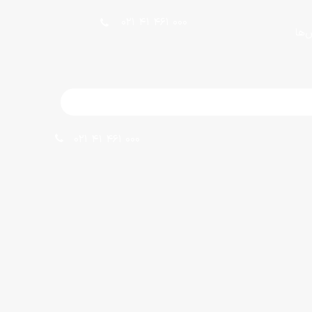
021 41 461 000
ش‌ها
021 41 461 000