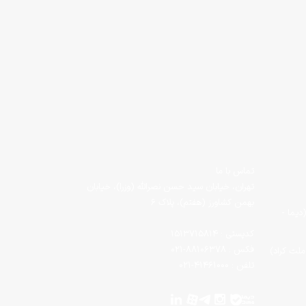
تماس با ما
تهران، خیابان سید حسن نصرالله (وزرا)، خیابان
بهمن کشاورز (هفتم)، پلاک ۶
دیما -
کدپستی : 1513715814
فکس : 88106378-021
لت کراد)
تلفن : 41461000-021