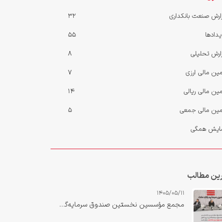
ارش صنعت بانکداری
32
یدادها
55
ارش‌ تحلیلی
8
مین مالی ارزی
7
مین مالی ریالی
14
مین مالی جمعی
5
ایش همگی
ین مطالب
1405/05/11
مجمع مؤسسین نخستین صندوق سرمایه‌گذاری ارزی کشور «صندوق ارزی مانا ملت» برگزار شد.