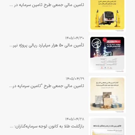
تامین مالی جمعی طرح تامین سرمایه در گردش جهت تولید جک‌های بالابر واگن مترو
1405/04/30
تأمین مالی ۵۰ هزار میلیارد ریالی پروژه نیروگاه صبا دهلران با نقش‌آفرینی تأمین سرمایه بانک ملت تکمیل شد
1405/04/29
تامین مالی جمعی طرح "تامین سرمایه در گردش خرید لعاب اوپک جهت تولید کاشی و سرامیک"
1405/04/28
بازگشت طلا به کانون توجه سرمایه‌گذاران؛ «زرین ملت» در صدر بازدهی یک‌ماهه صندوق‌های طلا