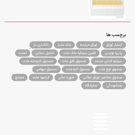
برچسب ها
انتشار اوراق
اوراق مرابحه
بانک ملت
بانکداری باز
پذیره نویسی
تامین سرمایه بانک ملت
تحلیل بنیادی
تملت
سرمایه گذاری مجدد
صندوق افق ملت
صندوق اندوخته ملت
صندوق اوج ملت
صندوق آتیه ملت
صندوق سهامی
صندوق مختص اوراق دولتی
صورت مالی
فراسود ملت
مجمع
نقدشوندگی
نمایشگاه