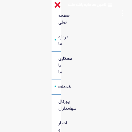
صفحه
اصلی
درباره
+
ما
همکاری
با
ما
خدمات
+
پورتال
سهامداران
اخبار
و