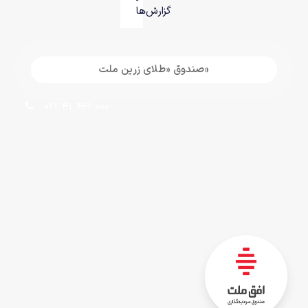
گزارش‌ها
«صندوق «طلای زرین ملت
021 41 461 000