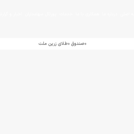
 اصلی
درباره ما
همکاری با ما
خدمات
پورتال سهامداران
اخبار و گزار
+
+
«صندوق «طلای زرین ملت