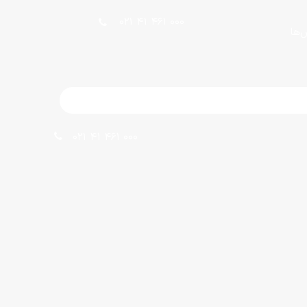
021 41 461 000
ش‌ها
021 41 461 000