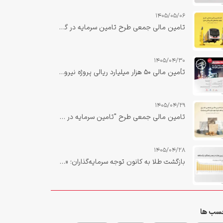
1405/05/06
تامین مالی جمعی طرح تامین سرمایه در گردش جهت تولید جک‌های بالابر واگن مترو
1405/04/30
تأمین مالی ۵۰ هزار میلیارد ریالی پروژه نیروگاه صبا دهلران با نقش‌آفرینی تأمین سرمایه بانک ملت تکمیل شد
1405/04/29
تامین مالی جمعی طرح "تامین سرمایه در گردش خرید لعاب اوپک جهت تولید کاشی و سرامیک"
1405/04/28
بازگشت طلا به کانون توجه سرمایه‌گذاران؛ «زرین ملت» در صدر بازدهی یک‌ماهه صندوق‌های طلا
سب ها