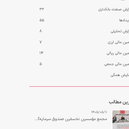
ارش صنعت بانکداری
32
یدادها
55
ارش‌ تحلیلی
8
مین مالی ارزی
7
مین مالی ریالی
14
مین مالی جمعی
5
ایش همگی
ین مطالب
1405/05/11
مجمع مؤسسین نخستین صندوق سرمایه‌گذاری ارزی کشور «صندوق ارزی مانا ملت» برگزار شد.