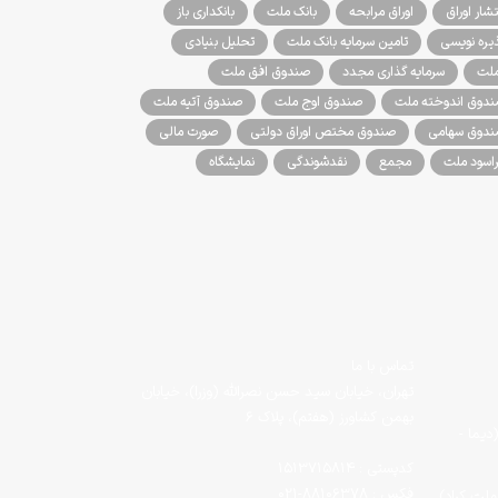
تشار اوراق
اوراق مرابحه
بانک ملت
بانکداری باز
یره نویسی
تامین سرمایه بانک ملت
تحلیل بنیادی
لت
سرمایه گذاری مجدد
صندوق افق ملت
دوق اندوخته ملت
صندوق اوج ملت
صندوق آتیه ملت
دوق سهامی
صندوق مختص اوراق دولتی
صورت مالی
اسود ملت
مجمع
نقدشوندگی
نمایشگاه
تماس با ما
تهران، خیابان سید حسن نصرالله (وزرا)، خیابان
بهمن کشاورز (هفتم)، پلاک ۶
دیما -
کدپستی : 1513715814
فکس : 88106378-021
لت کراد)