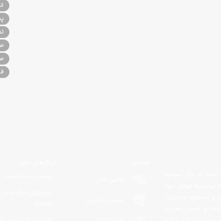
ان
پذ
تم
صن
صن
فر
خدمات
لینک‌های مفید
ملت در بازار سرمایه
وبسایت بانک ملت
تامین مالی
یه بر تجربه موفق خود
دیجیتال بانک ملت (
لی و مشاوره، مدیریت
مدیریت دارایی
Dima)
ه خدمات و کسب رضایت
، جهت ایجاد آینده‌ای
خدمات مالی
تامین مالی جمعی (م