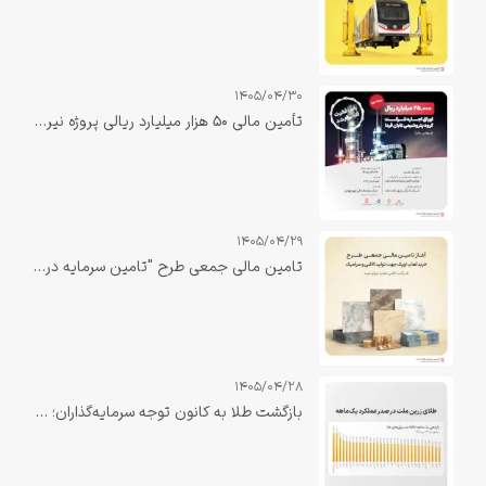
1405/04/30
تأمین مالی ۵۰ هزار میلیارد ریالی پروژه نیروگاه صبا دهلران با نقش‌آفرینی تأمین سرمایه بانک ملت تکمیل شد
1405/04/29
تامین مالی جمعی طرح "تامین سرمایه در گردش خرید لعاب اوپک جهت تولید کاشی و سرامیک"
1405/04/28
بازگشت طلا به کانون توجه سرمایه‌گذاران؛ «زرین ملت» در صدر بازدهی یک‌ماهه صندوق‌های طلا