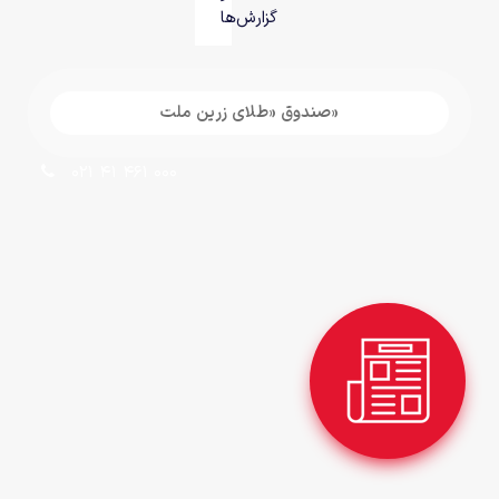
گزارش‌ها
«صندوق «طلای زرین ملت
021 41 461 000