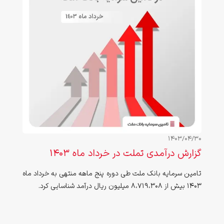
1403/04/30
گزارش درآمدی تملت در خرداد ماه ۱۴۰3
تامین سرمایه بانک ملت طی دوره پنج ماهه منتهی به خرداد ماه
۱۴۰3 بیش از 8،719،308 میلیون ریال درآمد شناسایی کرد.