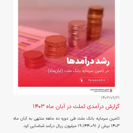
1403/09/21
گزارش درآمدی تملت در آبان ماه ۱۴۰۳
تامین سرمایه بانک ملت طی دوره ده ماهه منتهی به آبان ماه
۱۴۰3 بیش از 19،144،091 میلیون ریال درآمد شناسایی کرد.