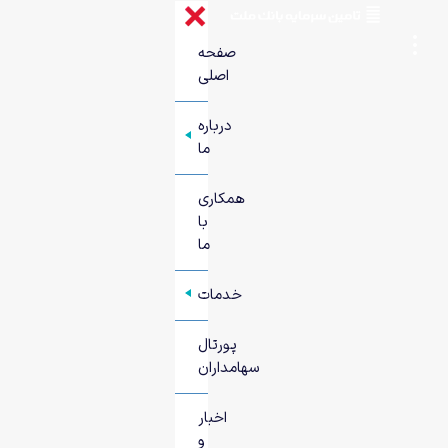
صفحه
اصلی
درباره
+
ما
همکاری
با
ما
خدمات
+
پورتال
سهامداران
اخبار
و