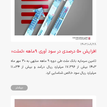
1403/08/28
افزایش 50 درصدی در سود آوری 9ماهه «تملت»
تامین سرمایه بانک ملت طی دوره 9 ماهه منتهی به 30 مهر ماه
۱۴۰3 بیش از 17،396 میلیارد ریال درآمد و بیش از 11،034
میلیارد ریال سود خالص شناسایی کرد.
بیشتر