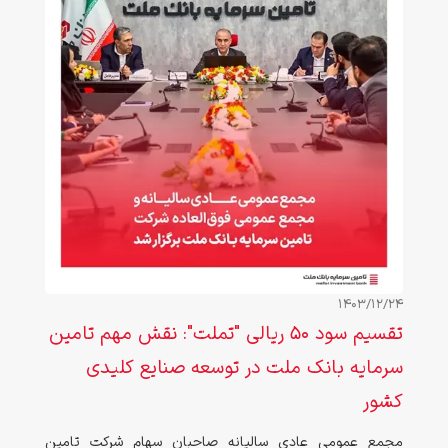
1403/12/24
تقسیم سود 50 ریالی "تملت": نقش مهم تامین
سرمایه بانک ملت در توسعه صنایع کلیدی
کشور
مجمع عمومی عادی سالیانه صاحبان سهام شرکت تامین