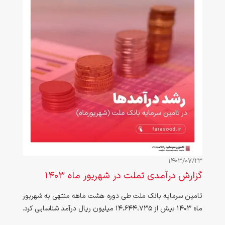
1403/07/23
گزارش درآمدی تملت در شهریور ماه 1403
تامین سرمایه بانک ملت طی دوره هشت ماهه منتهی به شهریور
ماه 1403 بیش از 14،644،735 میلیون ریال درآمد شناسایی کرد.