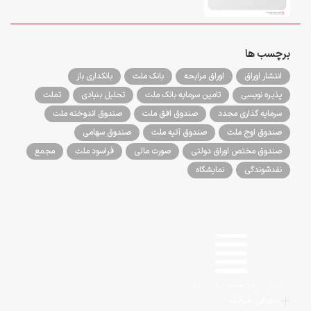
برچسب ها
انتشار اوراق
اوراق مرابحه
بانک ملت
بانکداری باز
پذیره نویسی
تامین سرمایه بانک ملت
تحلیل بنیادی
تملت
سرمایه گذاری مجدد
صندوق افق ملت
صندوق اندوخته ملت
صندوق اوج ملت
صندوق آتیه ملت
صندوق سهامی
صندوق مختص اوراق دولتی
صورت مالی
فراسود ملت
مجمع
نقدشوندگی
نمایشگاه
معرفی شرکت