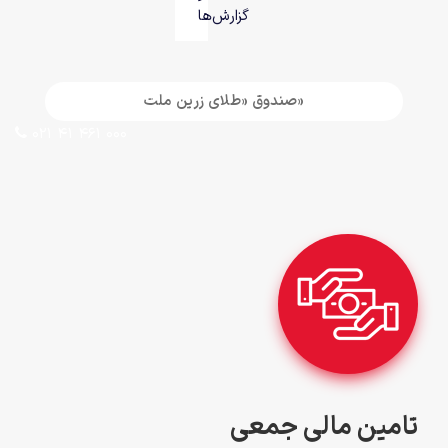
گزارش‌ها
«صندوق «طلای زرین ملت
021 41 461 000
تامین مالی جمعی