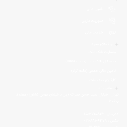
تامین مالی
مدیریت دارایی
خدمات مالی
لینک‌های مفید
وبسایت بانک ملت
دیجیتال بانک ملت (دیما - Dima)
تامین مالی جمعی (ملت کراد)
کارگزاری بانک ملت
تماس با ما
تهران، خیابان سید حسن نصرالله (وزرا)، خیابان بهمن کشاورز (هفتم)،
پلاک ۶
کدپستی : 1513715814
فکس : 88106378-021