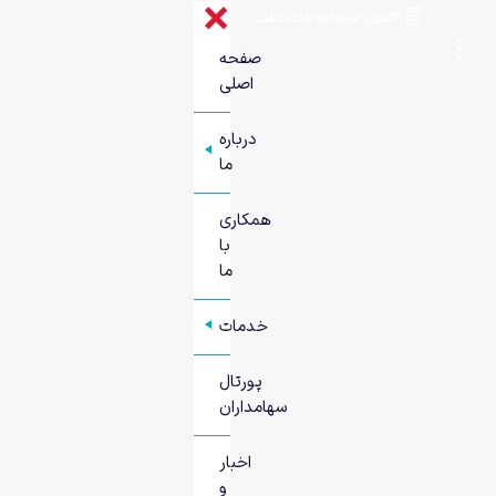
صفحه
اصلی
درباره
+
ما
همکاری
با
ما
خدمات
+
پورتال
سهامداران
اخبار
و