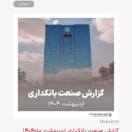
بیشتر
1404/03/19
گزارش صنعت بانکداری اردیبهشت ماه1404