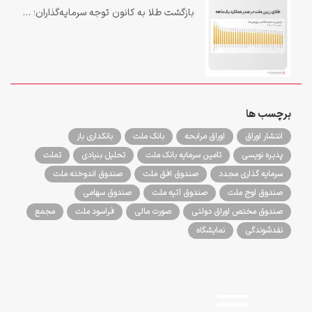
بازگشت طلا به کانون توجه سرمایه‌گذاران؛ «زرین ملت» در صدر بازدهی یک‌ماهه صندوق‌های طلا
برچسب ها
انتشار اوراق
اوراق مرابحه
بانک ملت
بانکداری باز
پذیره نویسی
تامین سرمایه بانک ملت
تحلیل بنیادی
تملت
سرمایه گذاری مجدد
صندوق افق ملت
صندوق اندوخته ملت
صندوق اوج ملت
صندوق آتیه ملت
صندوق سهامی
صندوق مختص اوراق دولتی
صورت مالی
فراسود ملت
مجمع
نقدشوندگی
نمایشگاه