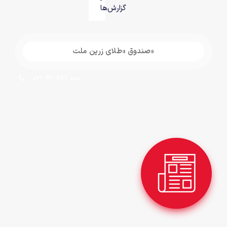
گزارش‌ها
«صندوق «طلای زرین ملت
021 41 461 000