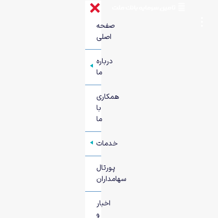
صفحه
اصلی
درباره
+
ما
همکاری
با
ما
خدمات
+
پورتال
سهامداران
اخبار
و