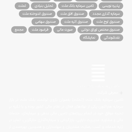
پذیره نویسی
تامین سرمایه بانک ملت
تحلیل بنیادی
تملت
سرمایه گذاری مجدد
صندوق افق ملت
صندوق اندوخته ملت
صندوق اوج ملت
صندوق آتیه ملت
صندوق سهامی
صندوق مختص اوراق دولتی
صورت مالی
فراسود ملت
مجمع
نقدشوندگی
نمایشگاه
معرفی شرکت
تامین سرمایه بانک ملت (تملت) به‌عنوان بازوی توانمند بانک ملت در بازار
سرمایه هم‌اکنون یکی از نهادهای فعال در نظام مالی کشور بوده و با تکیه بر
تجربه موفق خود در انجام پروژه‌های تامین مالی بدهی و سرمایه‌ای، خدمات
مالی و مشاوره، مدیریت دارایی، بازارگردانی و سرمایه‌گذاری جایگزین، تمایز در
ارایه خدمات و کسب رضایت مشتریان و سهامداران و همچنین بهره‌مندی از