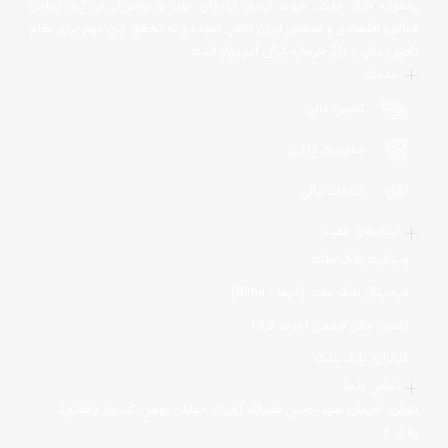
پشتوانه بانک ملت‌، جهت ایجاد آینده‌ای بهتر و روشن‌تر در کنار تمامی
فعالان اقتصادی و صنعتی ایران تلاش نموده و به تحقق این مهم برای نظام
تامین مالی و بازار سرمایه ایران امیدوار است.
خدمات
تامین مالی
مدیریت دارایی
خدمات مالی
لینک‌های مفید
وبسایت بانک ملت
دیجیتال بانک ملت (دیما - Dima)
تامین مالی جمعی (ملت کراد)
کارگزاری بانک ملت
تماس با ما
تهران، خیابان سید حسن نصرالله (وزرا)، خیابان بهمن کشاورز (هفتم)،
پلاک ۶