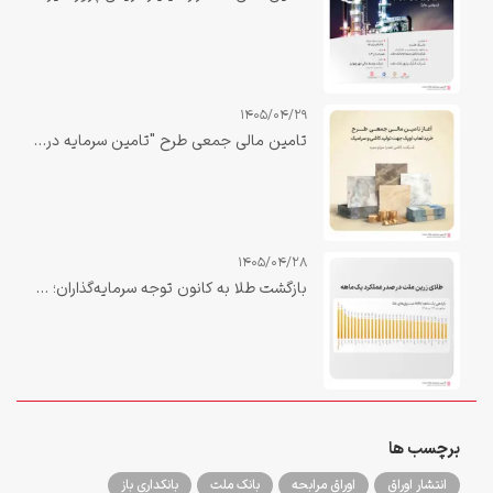
1405/04/29
تامین مالی جمعی طرح "تامین سرمایه در گردش خرید لعاب اوپک جهت تولید کاشی و سرامیک"
1405/04/28
بازگشت طلا به کانون توجه سرمایه‌گذاران؛ «زرین ملت» در صدر بازدهی یک‌ماهه صندوق‌های طلا
برچسب ها
انتشار اوراق
اوراق مرابحه
بانک ملت
بانکداری باز