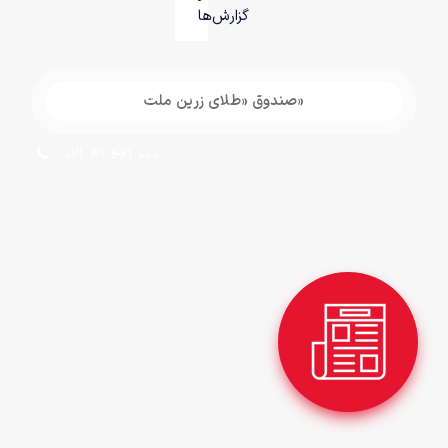
گزارش‌ها
«صندوق «طلای زرین ملت
021 41 461 000