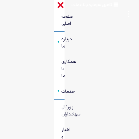
صفحه
اصلی
درباره
+
ما
همکاری
با
ما
خدمات
+
پورتال
سهامداران
اخبار
و