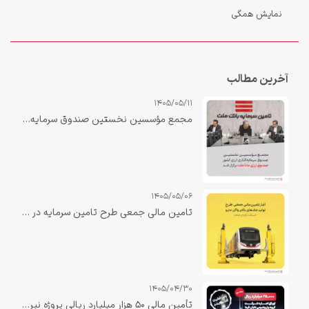
نمایش همگی
آخرین مطالب
1405/05/11
مجمع مؤسسین نخستین صندوق سرمایه‌گذاری ارزی کشور «صندوق ارزی مانا ملت» برگزار شد.
1405/05/06
تامین مالی جمعی طرح تامین سرمایه در گردش جهت تولید جک‌های بالابر واگن مترو
1405/04/30
تأمین مالی ۵۰ هزار میلیارد ریالی پروژه نیروگاه صبا دهلران با نقش‌آفرینی تأمین سرمایه بانک ملت تکمیل شد