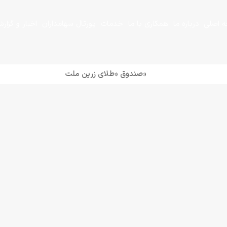
 اصلی
درباره ما
همکاری با ما
خدمات
پورتال سهامداران
اخبار و گزار
+
+
«صندوق «طلای زرین ملت