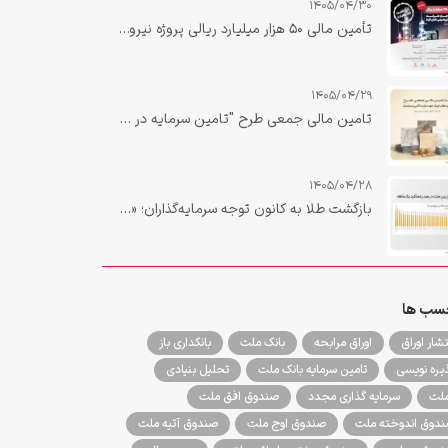
1405/04/30
تأمین مالی ۵۰ هزار میلیارد ریالی پروژه نیروگاه صبا دهلران با نقش‌آفرینی تأمین سرمایه بانک ملت تکمیل شد
1405/04/29
تامین مالی جمعی طرح "تامین سرمایه در گردش خرید لعاب اوپک جهت تولید کاشی و سرامیک"
1405/04/28
بازگشت طلا به کانون توجه سرمایه‌گذاران؛ «زرین ملت» در صدر بازدهی یک‌ماهه صندوق‌های طلا
سب ها
تشار اوراق
اوراق مرابحه
بانک ملت
بانکداری باز
یره نویسی
تامین سرمایه بانک ملت
تحلیل بنیادی
لت
سرمایه گذاری مجدد
صندوق افق ملت
دوق اندوخته ملت
صندوق اوج ملت
صندوق آتیه ملت