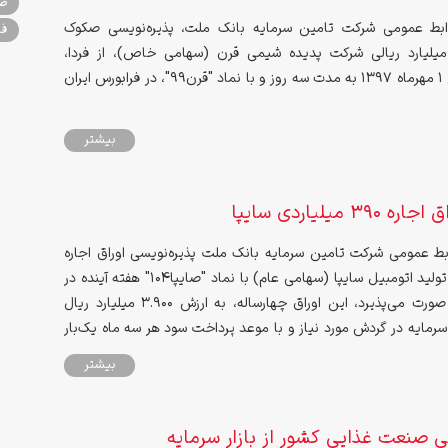
صن
ابط عمومی شرکت تامین سرمایه بانک ملت، پذیره‌نویسی صکوک
فر
ابحه 500 میلیارد ریالی شرکت پدیده شیمی قرن (سهامی خاص)، از فردا،
یکشنبه مورخ ۱ مهرماه ۱۳۹۷ به مدت سه روز و با نماد "قرن99"، در فرابورس ایران
بیشتر
39 میلیاردی سایپا
بط عمومی شرکت تامین سرمایه بانک ملت پذیره‌نویسی اوراق اجاره
شرکت ایرانی تولید اتومبیل سایپا (سهامی عام) با نماد "صایپا104" هفته آینده در
بورس تهران صورت می‌پذیرد، این اوراق چهارساله، به ارزش 3.900 میلیارد ریال
مایه در گردش مورد نیاز و با موعد پرداخت سود هر سه ماه یک‌بار
بیشتر
ی صنعت غذایی کشور از بازار سرمایه