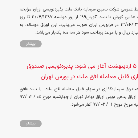
بط عمومی شرکت تامین سرمایه بانک ملت پذیره‌نویسی اوراق مرابحه
شرکت صنعت غذایی کورش با نماد "کورش99" از روز دوشنبه 11/04/1397 تا روز
چهارشنبه 13/04/1397 در فرابورس ایران صورت می‌پذیرد، این اوراق دوساله، به
بیشتر
چهارشنبه 5 اردیبهشت آغاز می شود: پذیره‌نویسی صندوق
اری قابل معامله افق ملت در بورس تهران
صندوق سرمایه‌گذاری در سهام قابل معامله افق ملت، با نماد «افق
ملت» در بازار اوراق بدهی بورس اوراق بهادار تهران از چهارشنبه مورخ 05 / 02 /97
 11 / 02 /97 آغاز می‌شود.
بیشتر