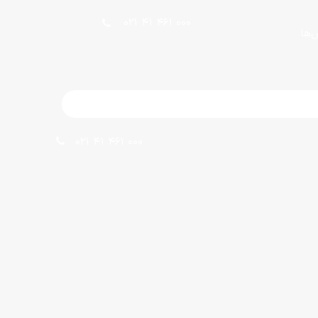
021 41 461 000
ش‌ها
021 41 461 000