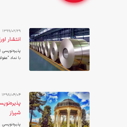
1399/02/29
انتشار اوراق سلف 10,000 میلیارد
پذیره‌نویسی 
با نماد "عفولاد2" روز سه‌شنبه 1399/02/30 در بورس کالا صورت می‌
1398/04/04
شیراز
پذیره‌نویسی