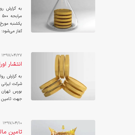
به گزارش رو
مر
آغاز می‌شود؛
1397/04/27
انتشار اوراق اجاره 0
به گزارش روا
جهت تامین سر
می‌باشد.
1397/04/10
تامین مال