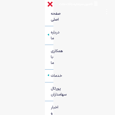
صفحه
اصلی
درباره
+
ما
همکاری
با
ما
خدمات
+
پورتال
سهامداران
اخبار
و