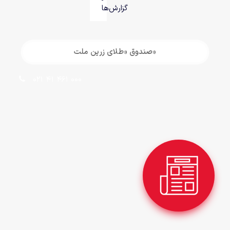
گزارش‌ها
«صندوق «طلای زرین ملت
021 41 461 000